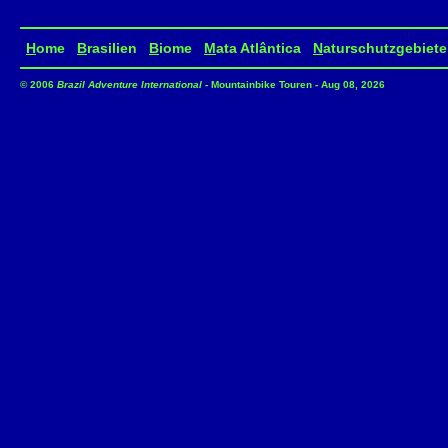
H
ome
B
rasilien
B
iome
M
ata Atlântica
N
aturschutzgebiete
© 2006
Brazil Adventure International
- Mountainbike Touren - Aug 08, 2026