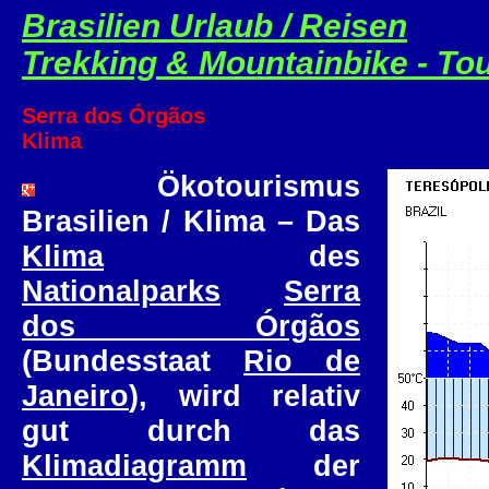
Brasilien Urlaub / Reisen
Trekking & Mountainbike - To
Serra dos Órgãos
Klima
Ökotourismus
Brasilien / Klima – Das
Klima
des
Nationalparks
Serra
dos Órgãos
(Bundesstaat
Rio de
Janeiro
), wird relativ
gut durch das
Klimadiagramm
der