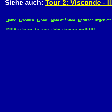
Siehe auch:
Tour 2: Visconde - I
H
ome
B
rasilien
B
iome
M
ata Atlântica
N
aturschutzgebiete
© 2006
Brazil Adventure International
- Naturerlebnisreisen - Aug 08, 2026