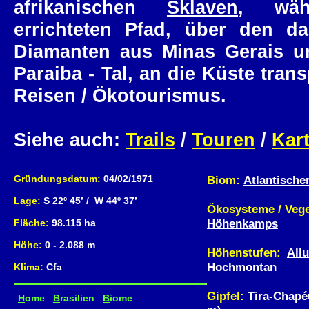
afrikanischen
Sklaven
, wä
errichteten Pfad, über den 
Diamanten aus Minas Gerais 
Paraiba - Tal, an die Küste tran
Reisen / Ökotourismus.
Siehe auch:
Trails
/
Touren
/
Kar
Gründungsdatum:
04/02/1971
Biom:
Atlantische
Lage:
S 22º 45’ / W 44º 37’
Ökosysteme / Vege
Höhenkamps
Fläche:
98.115 ha
Höhe:
0 - 2.088 m
Höhenstufen:
Allu
Hochmontan
Klima:
Cfa
Gipfel:
Tira-Chapéu
H
ome
B
rasilien
B
iome