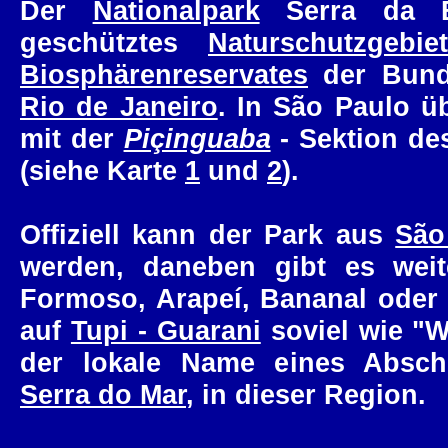
Der
Nationalpark
Serra da B
geschütztes
Naturschutzgebiet
Biosphärenreservates
der Bund
Rio de Janeiro
. In São Paulo ü
mit der
Piçinguaba
- Sektion d
(siehe Karte
1
und
2
).
Offiziell kann der Park aus
São
werden, daneben gibt es wei
Formoso, Arapeí, Bananal ode
auf
Tupi - Guarani
soviel wie "W
der lokale Name eines Absch
Serra do Mar
, in dieser Region.