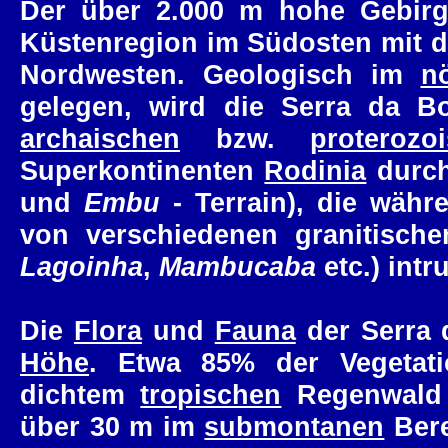
Der über 2.000 m hohe Gebirgs
Küstenregion im Südosten mit
Nordwesten. Geologisch im
n
gelegen, wird die Serra da B
archaischen
bzw.
proterozo
Superkontinenten
Rodinia
durch
und
Embu
- Terrain), die wäh
von verschiedenen granitische
Lagoinha
,
Mambucaba
etc.) intr
Die
Flora
und
Fauna
der Serra d
Höhe
. Etwa 85% der Vegetat
dichtem
tropischen
Regenwald 
über 30 m im
submontanen
Bere