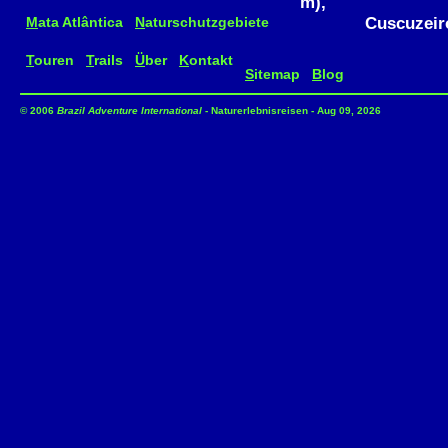
m),
Cuscuzeiro (
M
ata Atlântica
N
aturschutzgebiete
T
ouren
T
rails
Ü
ber
K
ontakt
S
itemap
B
log
© 2006
Brazil Adventure International
- Naturerlebnisreisen - Aug 09, 2026