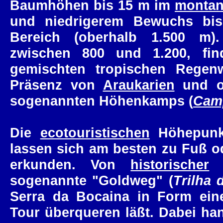
Baumhöhen bis 15 m im
monta
und niedrigerem Bewuchs b
Bereich (oberhalb 1.500 m)
zwischen 800 und 1.200, fi
gemischten tropischen Regenw
Präsenz von
Araukarien
und ob
sogenannten Höhenkamps (
Camp
Die
ecotouristischen
Höhepunkt
lassen sich am besten zu Fuß o
erkunden. Von
historischer
B
sogenannte "Goldweg" (
Trilha 
Serra da Bocaina in Form eine
Tour überqueren läßt. Dabei ha