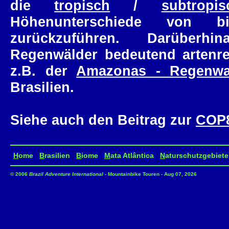
die
tropisch
/
subtropis
Höhenunterschiede von 
zurückzuführen. Darüberh
Regenwälder bedeutend artenrei
z.B. der
Amazonas - Regenwa
Brasilien.
Siehe auch den Beitrag zur
COP
H
ome
B
rasilien
B
iome
M
ata Atlântica
N
aturschutzgebiete
© 2006
Brazil Adventure International
- Mountainbike Touren - Aug 07, 2026