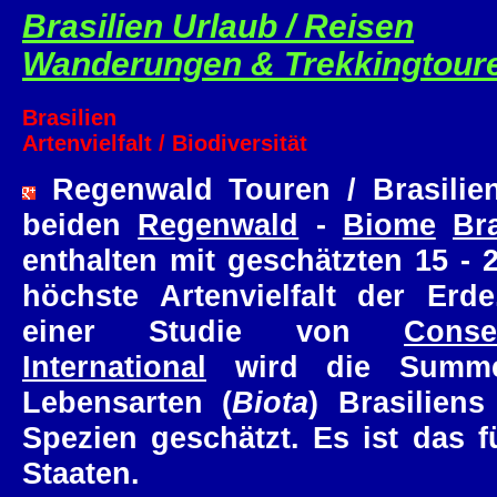
Brasilien Urlaub / Reisen
Wanderungen & Trekkingtour
Brasilien
Artenvielfalt / Biodiversität
Regenwald Touren / Brasilie
beiden
Regenwald
-
Biome
Bra
enthalten mit geschätzten 15 - 
höchste Artenvielfalt der Erd
einer Studie von
Conse
International
wird die Summe
Lebensarten (
Biota
) Brasiliens
Spezien geschätzt. Es ist das 
Staaten.