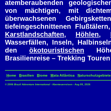
atemberaubenden geologische
von mächtigen, mit dicht
überwachsenen Gebirgskette
tiefeingeschnittenen Flußtälern
Karstlandschaften
,
Höhlen
,
Wasserfällen, Inseln, Halbinse
den
ökotouristischen
Höhep
Brasilienreise – Trekking Touren 
H
ome
B
rasilien
B
iome
M
ata Atlântica
N
aturschutzgebiete
© 2006
Brazil Adventure International
- Abenteuerreisen - Aug 09, 2026