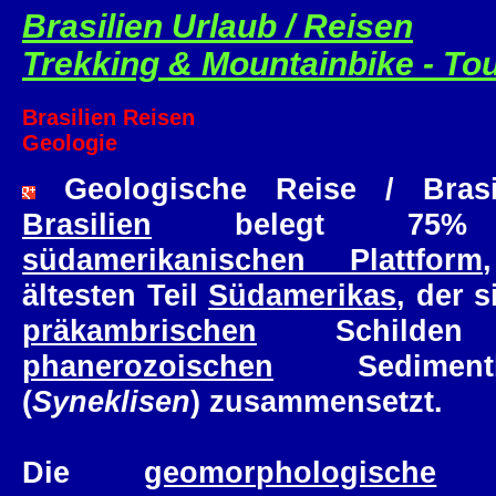
Brasilien Urlaub / Reisen
Trekking & Mountainbike - To
Brasilien Reisen
Geologie
Geologische Reise / Brasi
Brasilien
belegt 75%
südamerikanischen Plattform
ältesten Teil
Südamerikas
, der 
präkambrischen
Schilden
phanerozoischen
Sedimentb
(
Syneklisen
) zusammensetzt.
Die
geomorphologische
Au