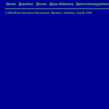
H
ome
B
rasilien
B
iome
M
ata Atlântica
N
aturschutzgebiete
© 2006
Brazil Adventure International
- Wandern / Trekking - Aug 06, 2026