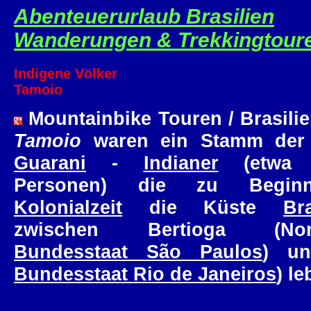
Abenteuerurlaub Brasilien
Wanderungen & Trekkingtour
Indigene Völker
Tamoio
Mountainbike Touren / Brasilie
Tamoio
waren ein Stamm de
Guarani
-
Indianer
(etwa 7
Personen) die zu Begin
Kolonialzeit
die Küste
Bra
zwischen Bertioga (Nord
Bundesstaat São Paulos
) un
Bundesstaat Rio de Janeiros
) le