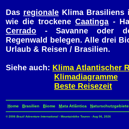
Das
regionale
Klima Brasiliens i
wie die trockene
Caatinga
- Ha
Cerrado
- Savanne oder d
Regenwald belegen. Alle drei Bi
Urlaub & Reisen / Brasilien.
Siehe auch:
Klima Atlantischer
Klimadiagramme
Beste Reisezeit
H
ome
B
rasilien
B
iome
M
ata Atlântica
N
aturschutzgebiete
© 2006
Brazil Adventure International
- Mountainbike Touren - Aug 06, 2026