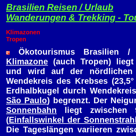
Brasilien Reisen / Urlaub
Wanderungen & Trekking - To
Klimazonen
Tropen
Ökotourismus Brasilien /
Klimazone
(auch Tropen) lieg
und wird auf der nördlichen
Wendekreis des Krebses (23,5°
Erdhalbkugel durch Wendekreis 
São Paulo
) begrenzt. Der Neig
Sonnenbahn
liegt zwischen 
(
Einfallswinkel der Sonnenstrah
Die Tageslängen variieren zwis