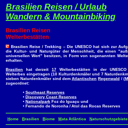
Brasilien Reisen / Urlaub
Wandern & Mountainbiking
Brasilien Reisen
Welterbestätten
Brasilien Reise / Trekking – Die UNESCO hat sich zur Auf
die Kultur- und Naturgüter der Menschheit, die einen "au
universellen Wert" besitzen, in Form von sogenannten Welte
erhalten.
Brasilien
hat derzeit
17
Welterbestätten in der UNESCO 
Welterbes eingetragen (10 Kulturdenkmäler und 7 Naturdenkmäl
sieben Naturdenkmäler sind dem
Atlantischen
Regenwald
/ (
M
zugeordnet:
•
Southeast Reserves
•
Discovery Coast Reserves
•
Nationalpark
Foz do Iguaçu und
• Fernando de Noronha / Atol das Rocas Reserves
H
ome
B
rasilien
B
iome
M
ata Atlântica
N
aturschutzgebiete