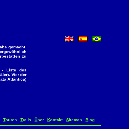
gabe gemacht,
ßergewöhnlich
rbestätten zu
- Liste des
er). Vier der
ata Atlântica
)
T
ouren
T
rails
Ü
ber
K
ontakt
S
itemap
B
log