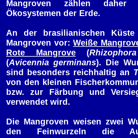
Mangroven zählen daher 
Ökosystemen der Erde.
An der brasilianischen Küst
Mangroven vor:
Weiße Mangrov
Rote Mangrove
(
Rhizophor
(
Avicennia germinans
). Die Wu
sind besonders reichhaltig an
T
von den kleinen Fischerkommun
bzw. zur Färbung und Versieg
verwendet wird.
Die Mangroven weisen zwei Wu
den Feinwurzeln die A