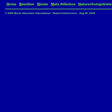
H
ome
B
rasilien
B
iome
M
ata Atlântica
N
aturschutzgebiete
© 2006
Brazil Adventure International
- Naturerlebnisreisen - Aug 06, 2026