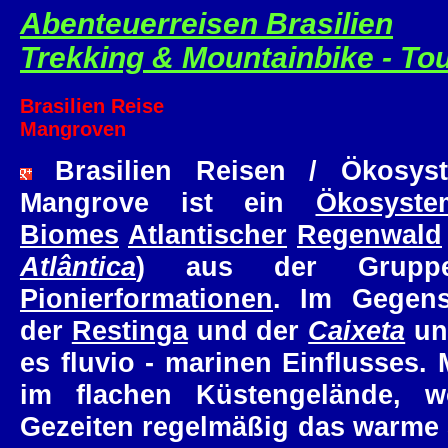
Abenteuerreisen Brasilien
Trekking & Mountainbike - To
Brasilien Reise
Mangroven
Brasilien Reisen / Ökosys
Mangrove ist ein
Ökosyste
Biomes
Atlantischer
Regenwald
Atlântica
) aus der Grupp
Pionierformationen
. Im Gegens
der
Restinga
und der
Caixeta
unt
es fluvio - marinen Einflusses.
im flachen Küstengelände, 
Gezeiten regelmäßig das warme 