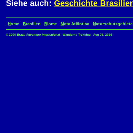
Siehe auch:
Geschichte Brasilie
H
ome
B
rasilien
B
iome
M
ata Atlântica
N
aturschutzgebiete
© 2006
Brazil Adventure International
- Wandern / Trekking - Aug 09, 2026