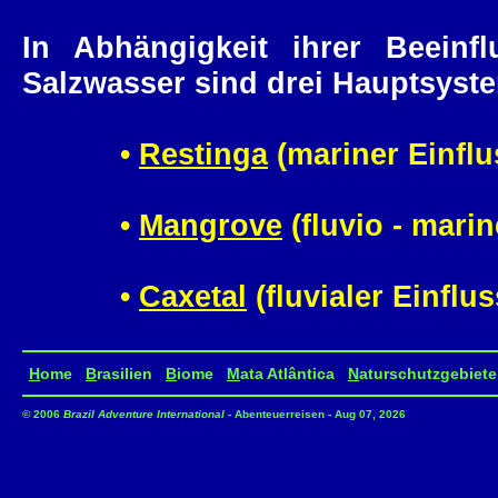
In Abhängigkeit ihrer Beein
Salzwasser sind drei Hauptsyst
•
Restinga
(mariner Einflu
•
Mangrove
(fluvio - marin
•
Caxetal
(fluvialer Einflus
H
ome
B
rasilien
B
iome
M
ata Atlântica
N
aturschutzgebiete
© 2006
Brazil Adventure International
- Abenteuerreisen - Aug 07, 2026