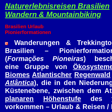
Naturerlebnisreisen Brasilien
Wandern & Mountainbiking
Brasilien Urlaub
Pionierformationen
Wanderungen & Trekkingto
Brasilien – Pionierformati
(
Formações Pioneiras
) besch
eine Gruppe von
Ökosystem
Biomes
Atlantischer
Regenwald
Atlântica
), die in den Niederun
Küstenebene, zwischen dem At
planaren
Höhenstufe
des
vorkommen – Urlaub & Reisen / B