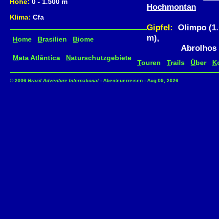
Höhe:
0 - 1.500 m
Hochmontan
Klima:
Cfa
Gipfel:
Olimpo (1.5
m),
H
ome
B
rasilien
B
iome
Abrolhos (1.
M
ata Atlântica
N
aturschutzgebiete
T
ouren
T
rails
Ü
ber
K
© 2006
Brazil Adventure International
- Abenteuerreisen - Aug 09, 2026