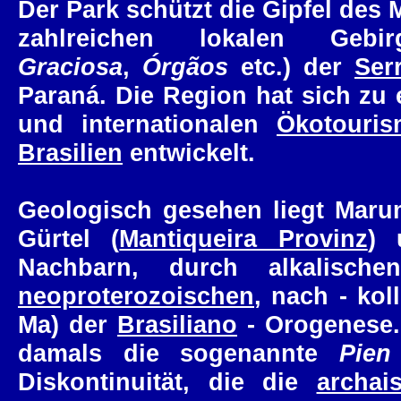
Der Park schützt die Gipfel des 
zahlreichen lokalen Gebi
Graciosa
,
Órgãos
etc.) der
Ser
Paraná. Die Region hat sich zu 
und internationalen
Ökotouri
Brasilien
entwickelt.
Geologisch gesehen liegt Mar
Gürtel (
Mantiqueira Provinz
) 
Nachbarn, durch alkalisch
neoproterozoischen
, nach - kol
Ma) der
Brasiliano
- Orogenese.
damals die sogenannte
Pien
Diskontinuität, die die
archai