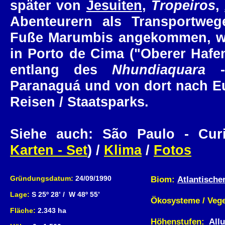
später von
Jesuiten
,
Tropeiros
,
Abenteurern als Transportwe
Fuße Marumbis angekommen, w
in Porto de Cima ("Oberer Hafe
entlang des
Nhundiaquara
- 
Paranaguá und von dort nach Eur
Reisen / Staatsparks.
Siehe auch: São Paulo - Curi
Karten - Set
) /
Klima
/
Fotos
Gründungsdatum:
24/09/1990
Biom:
Atlantische
Lage:
S 25º 28’ / W 48º 55’
Ökosysteme / Vege
Fläche:
2.343 ha
Höhenstufen:
Allu