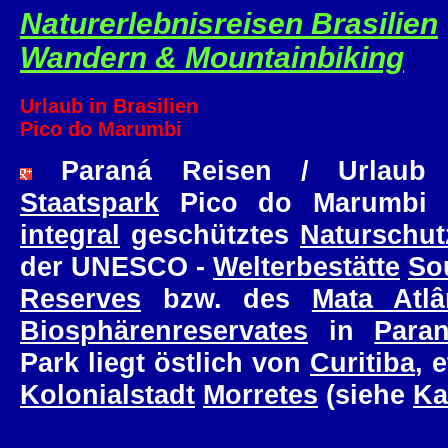
Naturerlebnisreisen Brasilien
Wandern & Mountainbiking
Urlaub in Brasilien
Pico do Marumbi
Paraná Reisen / Urlaub
Staatspark
Pico do Marumbi i
integral
geschütztes
Naturschut
der UNESCO -
Welterbestätte
So
Reserves
bzw. des
Mata Atlâ
Biosphärenreservates
in
Para
Park liegt östlich von
Curitiba
, 
Kolonialstadt
Morretes
(siehe
Ka