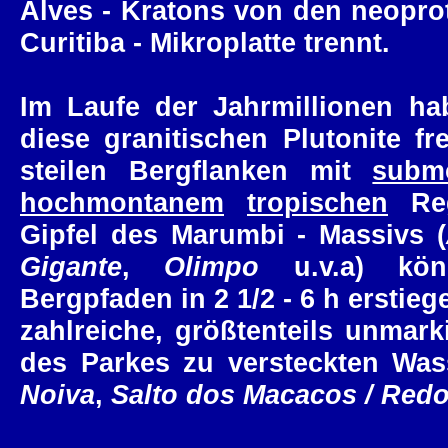
Alves - Kratons von den neopro
Curitiba - Mikroplatte trennt.
Im Laufe der Jahrmillionen ha
diese granitischen Plutonite fr
steilen Bergflanken mit
subm
hochmontanem
tropischen
Reg
Gipfel des Marumbi - Massivs (
Gigante
,
Olimpo
u.v.a) kön
Bergpfaden in 2 1/2 - 6 h ersti
zahlreiche, größtenteils unmarki
des Parkes zu versteckten Wass
Noiva
,
Salto dos Macacos / Red