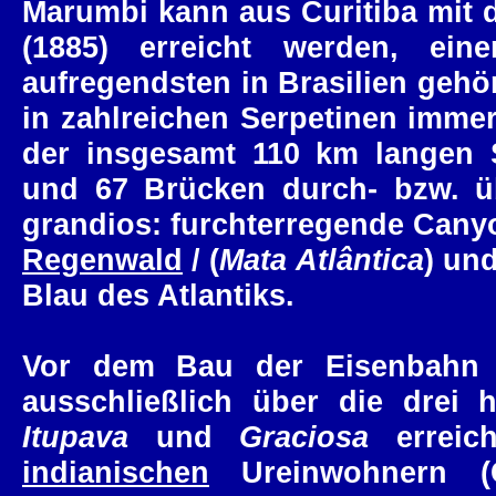
Marumbi kann aus Curitiba mit 
(1885) erreicht werden, ei
aufregendsten in Brasilien gehö
in zahlreichen Serpetinen immer
der insgesamt 110 km langen 
und 67 Brücken durch- bzw. üb
grandios: furchterregende Canyo
Regenwald
/ (
Mata Atlântica
) un
Blau des Atlantiks.
Vor dem Bau der Eisenbahn 
ausschließlich über die drei h
Itupava
und
Graciosa
erreic
indianischen
Ureinwohnern (C