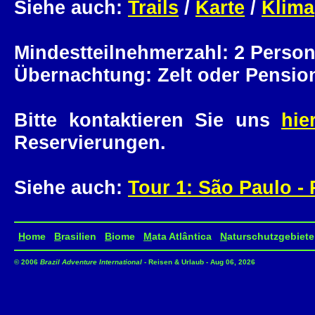
Siehe auch:
Trails
/
Karte
/
Klima
Mindestteilnehmerzahl: 2 Perso
Übernachtung: Zelt oder Pensio
Bitte kontaktieren Sie uns
hie
Reservierungen.
Siehe auch:
Tour 1: São Paulo - 
H
ome
B
rasilien
B
iome
M
ata Atlântica
N
aturschutzgebiete
© 2006
Brazil Adventure International
- Reisen & Urlaub - Aug 06, 2026